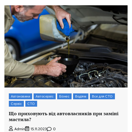
Автоновини
Автосервіс
Бізнес
Водіям
Все для СТО
Сервіс
СТО
Що приховують від автовласників при заміні
мастила?
0
Admin
15.11.2023