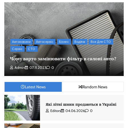
Автоновини
Автосервіс
Бізнес
Водіям
Все Для СТО
Сервіс
СТО
Чому варто замінювати фільтр в салоні авто?
Admin
07.11.2023
0
Latest News
Random News
Які літні шини продаються в Україні
Editors
04.06.2026
0