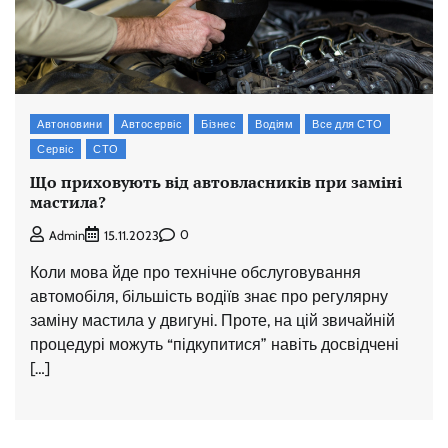
Автоновини
Автосервіс
Бізнес
Водіям
Все для СТО
Сервіс
СТО
Що приховують від автовласників при заміні
мастила?
0
Admin
15.11.2023
Коли мова йде про технічне обслуговування
автомобіля, більшість водіїв знає про регулярну
заміну мастила у двигуні. Проте, на цій звичайній
процедурі можуть “підкупитися” навіть досвідчені
[…]