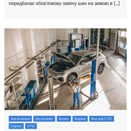
передбачає обов’язкову заміну шин на зимові в […]
Автоновини
Автосервіс
Бізнес
Водіям
Все для СТО
Сервіс
СТО