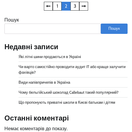
Пагінація
1
2
3
записів
Пошук
Пошук
Недавні записи
Які літні шини продаються в Україні
Чи варто самостійно проводити аудит IT або краще залучити
фахівців?
Види напівпричепів в Україна
Чому бельгійський шоколад Callebaut такий популярний?
Що пропонують приватні школи в Києві батькам і дітям
Останні коментарі
Немає коментарів до показу.