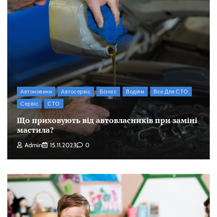
Автоновини
Автосервіс
Бізнес
Водіям
Все Для СТО
Сервіс
СТО
Що приховують від автовласників при заміні
мастила?
Admin
15.11.2023
0