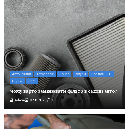
Автоновини
Автосервіс
Бізнес
Водіям
Все Для СТО
Сервіс
СТО
Чому варто замінювати фільтр в салоні авто?
Admin
07.11.2023
0