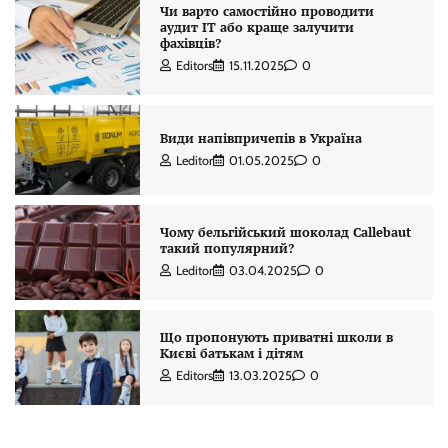
Чи варто самостійно проводити
аудит IT або краще залучити
фахівців?
Editors
15.11.2025
0
Види напівпричепів в Україна
Leditor
01.05.2025
0
Чому бельгійський шоколад Callebaut
такий популярний?
Leditor
03.04.2025
0
Що пропонують приватні школи в
Києві батькам і дітям
Editors
13.03.2025
0