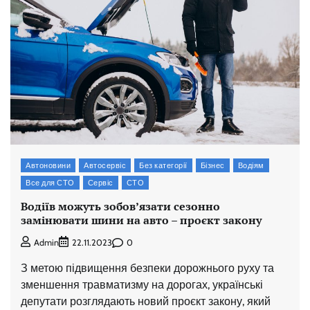
Автоновини
Автосервіс
Без категорії
Бізнес
Водіям
Все для СТО
Сервіс
СТО
Водіїв можуть зобов’язати сезонно
замінювати шини на авто – проєкт закону
0
Admin
22.11.2023
З метою підвищення безпеки дорожнього руху та
зменшення травматизму на дорогах, українські
депутати розглядають новий проєкт закону, який