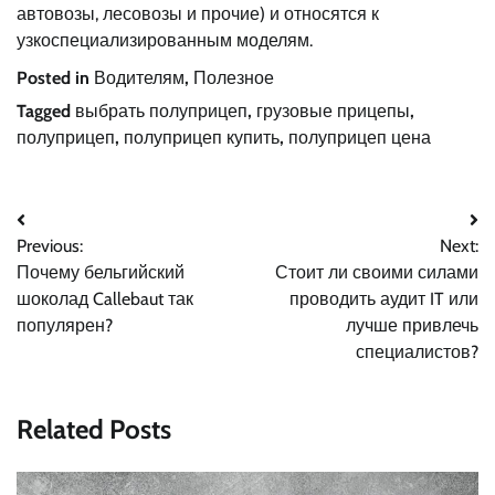
автовозы, лесовозы и прочие) и относятся к
узкоспециализированным моделям.
Posted in
Водителям
,
Полезное
Tagged
выбрать полуприцеп
,
грузовые прицепы
,
полуприцеп
,
полуприцеп купить
,
полуприцеп цена
Навигация
Previous:
Next:
по
Почему бельгийский
Стоит ли своими силами
записям
шоколад Callebaut так
проводить аудит IT или
популярен?
лучше привлечь
специалистов?
Related Posts