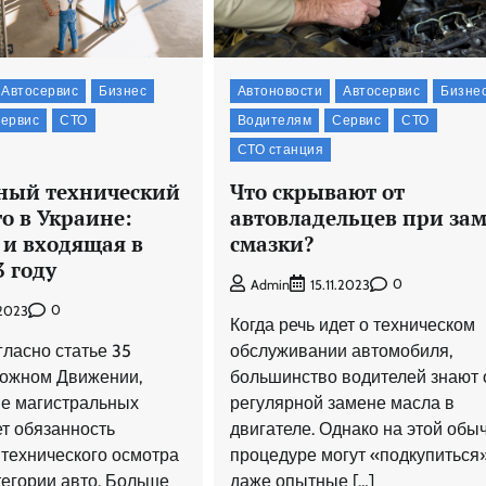
Автосервис
Бизнес
Автоновости
Автосервис
Бизне
ервис
СТО
Водителям
Сервис
СТО
СТО станция
ный технический
Что скрывают от
о в Украине:
автовладельцев при за
 и входящая в
смазки?
3 году
0
Admin
15.11.2023
0
.2023
Когда речь идет о техническом
гласно статье 35
обслуживании автомобиля,
рожном Движении,
большинство водителей знают 
е магистральных
регулярной замене масла в
ет обязанность
двигателе. Однако на этой обы
технического осмотра
процедуре могут «подкупиться
тегории авто. Больше
даже опытные […]