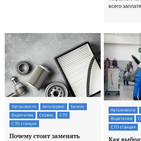
всего заплатят
Автоновости
Автосервис
Бизнес
Автоновости
Водителям
Сервис
СТО
Водителям
С
СТО станция
СТО станция
Почему стоит заменять
Как выбра