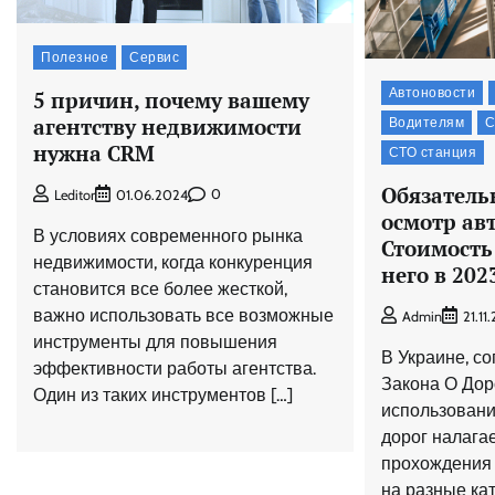
Полезное
Сервис
Автоновости
5 причин, почему вашему
агентству недвижимости
Водителям
С
нужна CRM
СТО станция
Обязатель
0
Leditor
01.06.2024
осмотр авт
В условиях современного рынка
Стоимость
недвижимости, когда конкуренция
него в 202
становится все более жесткой,
важно использовать все возможные
Admin
21.11
инструменты для повышения
В Украине, со
эффективности работы агентства.
Закона О До
Один из таких инструментов […]
использовани
дорог налага
прохождения 
на разные ка