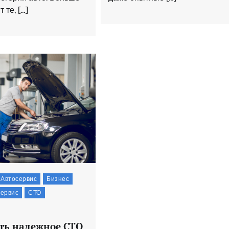
 те, […]
Автосервис
Бизнес
ервис
СТО
ть надежное СТО