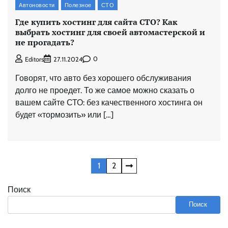
Автоновости
Полезное
СТО
Где купить хостинг для сайта СТО? Как
выбрать хостинг для своей автомастерской и
не прогадать?
0
Editors
27.11.2024
Говорят, что авто без хорошего обслуживания
долго не проедет. То же самое можно сказать о
вашем сайте СТО: без качественного хостинга он
будет «тормозить» или […]
Пагинация
1
2
записей
Поиск
Поиск