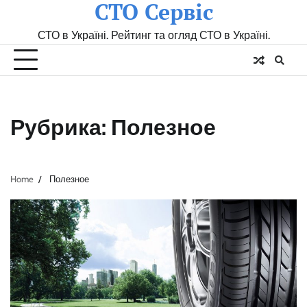
СТО Сервіс
Skip
to
СТО в Україні. Рейтинг та огляд СТО в Україні.
content
Рубрика:
Полезное
Home
Полезное