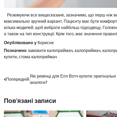
Резюмуючи все вищесказане, зазначимо, що перш ніж вик
максимально зручний варіант. Пацієнту має бути комфорт
кілька моделей, щоб вибрати найбільш підходящу. Головне
а також на тип конструкції. Крім того, має значення прави
Опубліковано у
Корисне
Позначено
замовити калоприймач
,
калоприймач
,
калопр
купити
,
стома калоприймач
Навігація
Які ремінці для Епл Вотч купити: оригінальні
Попередній:
аналоги?
записів
Пов'язані записи