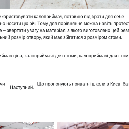
ористовувати калоприймач, потрібно підібрати для себе
но носити цю річ. Тому для порівняння можна навіть протес
 – звертати увагу на матеріал, з якого виготовлено цей рез
льний розмір отвору, який має збігатися з розміром стоми.
иймач ціна
,
калоприймачі для стоми
,
калоприймачі для стом
 чи
Що пропонують приватні школи в Києві бат
Наступний: