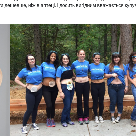
ти дешевше, ніж в аптеці. І досить вигідним вважається купу