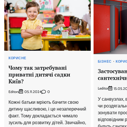
КОРИСНЕ
БІЗНЕС
КОРИ
Чому так затребувані
Застосуван
приватні дитячі садки
сантехніч
Київ?
Leditor
15.05.2
Editors
0
05.11.2024
У санвузлах,
Кожні батьки мріють бачити свою
чи роздягаль
дитину щасливою, і це незаперечний
зонувати прос
факт. Тому докладається чимало
відповідним р
зусиль для розвитку дітей. Звичайно,
будуть сантех