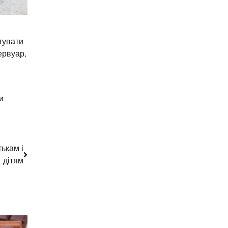
тувати
ервуар,
и
ькам і
дітям