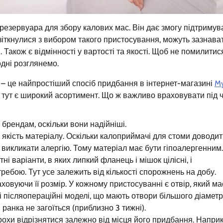
езервуара для збору калових мас. Він дає змогу підтримув
 зіткнулися з вибором такого пристосування, можуть зазнава
і. Також є відмінності у вартості та якості. Щоб не помилитис
одні розглянемо.
 це найпростіший спосіб придбання в інтернет-магазині
M
що тут є широкий асортимент. Що ж важливо враховувати під 
брендам, оскільки вони надійніші.
а якість матеріалу. Оскільки калоприймачі для стоми доводи
і викликати алергію. Тому матеріал має бути гіпоалергенним.
і варіанти, в яких липкий фланець і мішок цілісні, і
ребою. Тут усе залежить від кількості спорожнень на добу.
ховуючи її розмір. У кожному пристосуванні є отвір, який ма
і післяопераційні моделі, що мають отвори більшого діаметр
 ранка не загоїться (приблизно 3 тижні).
охи відрізнятися залежно від місця його придбання. Наприк