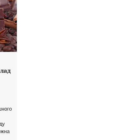
олад
шного
ду
можна