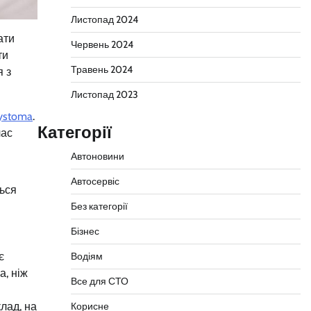
Листопад 2024
ати
Червень 2024
ти
Травень 2024
я з
Листопад 2023
ystoma
.
Категорії
час
Автоновини
Автосервіс
ться
Без категорії
Бізнес
є
Водіям
а, ніж
Все для СТО
лад, на
Корисне