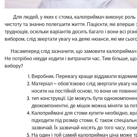
Для людей, у яких є стома, калоприймач виконує роль р
чистоту та значно полегшити життя. Пацієнти, які вперше
труднощів, оскільки варіантів досить багато і вони всі різн
вибором, слід звертати увагу на деякі нюанси, які ми сьог
Насамперед слід зазначити, що замовити калоприймач –
Не потрібно нікуди ходити і витрачати час. Тим більше, 
вибору?
Виробник. Перевагу краще віддавати відомим 
Матеріал – обов’язково слід звертати увагу н
носити на постійній основі, то вони не повинн
тип конструкції. Це можуть бути однокомпонентн
двокомпонентні, де мішок можна міняти за пот
Калоприймачі для стоми купити необхідно, вра
підходити під розмір стоми. Є також спеціальн
зазвичай. Їх зазвичай носять до того часу, поки
На один і той самий калоприймач ціна може тр