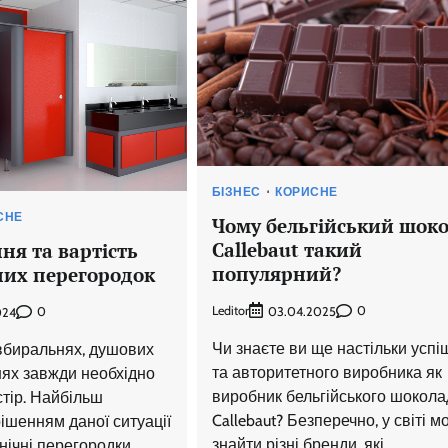
БІЗНЕС
КОРИСНЕ
СНЕ
Чому бельгійський шок
Callebaut такий
ня та вартість
популярний?
них перегородок
Leditor
0
03.04.2025
0
024
Чи знаєте ви ще настільки успі
 вбиральнях, душових
та авторитетного виробника як
нях завжди необхідно
виробник бельгійського шокола
тір. Найбільш
Callebaut? Безперечно, у світі 
ішенням даної ситуації
знайти різні бренди, які
нічні перегородки,