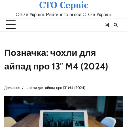
СТО Сервіс
Skip
to
СТО в Україні. Рейтинг та огляд СТО в Україні.
content
Позначка:
чохли для
айпад про 13″ M4 (2024)
Домашня
чохли для айпад про 13″ M4 (2024)