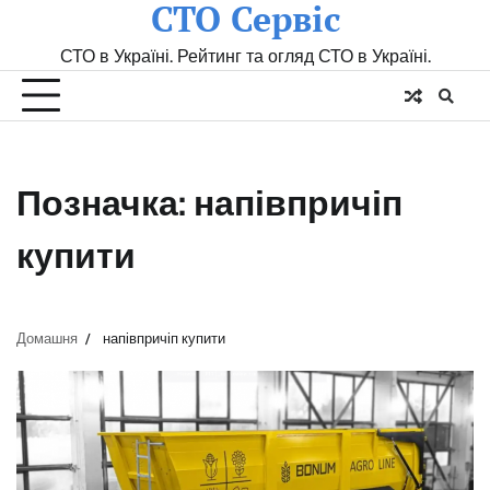
СТО Сервіс
Skip
to
СТО в Україні. Рейтинг та огляд СТО в Україні.
content
Позначка:
напівпричіп
купити
Домашня
напівпричіп купити