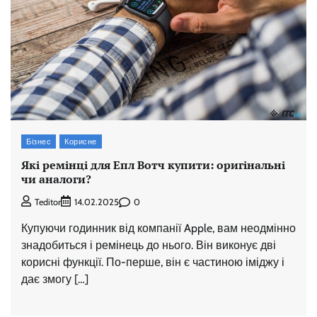
Бізнес
Корисне
Які ремінці для Епл Вотч купити: оригінальні
чи аналоги?
0
Teditor
14.02.2025
Купуючи годинник від компанії Apple, вам неодмінно
знадобиться і ремінець до нього. Він виконує дві
корисні функції. По-перше, він є частиною іміджу і
дає змогу […]