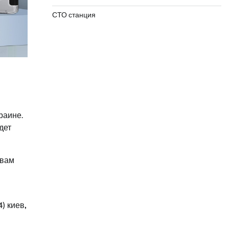
СТО станция
раине.
дет
 вам
4) киев
,