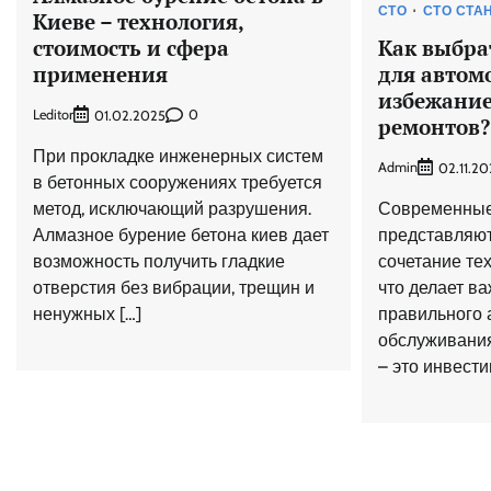
СТО
СТО СТА
Киеве – технология,
стоимость и сфера
Как выбра
применения
для автом
избежани
Leditor
0
01.02.2025
ремонтов?
При прокладке инженерных систем
Admin
02.11.20
в бетонных сооружениях требуется
метод, исключающий разрушения.
Современные
Алмазное бурение бетона киев дает
представляют
возможность получить гладкие
сочетание те
отверстия без вибрации, трещин и
что делает в
ненужных […]
правильного 
обслуживания
– это инвести