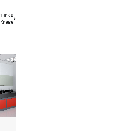
тник в
Киеве