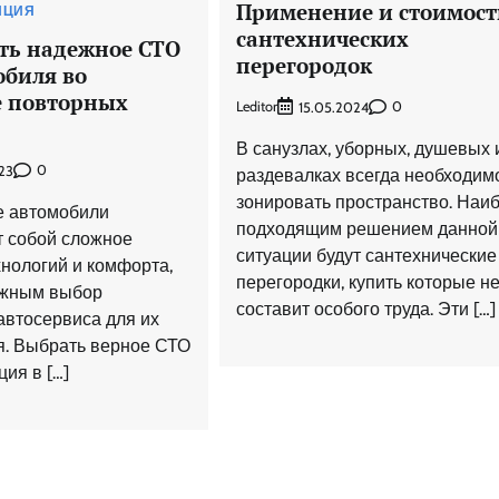
Применение и стоимост
НЦИЯ
сантехнических
ть надежное СТО
перегородок
обиля во
е повторных
Leditor
0
15.05.2024
В санузлах, уборных, душевых 
0
23
раздевалках всегда необходим
зонировать пространство. Наи
 автомобили
подходящим решением данной
 собой сложное
ситуации будут сантехнические
хнологий и комфорта,
перегородки, купить которые н
ажным выбор
составит особого труда. Эти […]
автосервиса для их
. Выбрать верное СТО
ция в […]