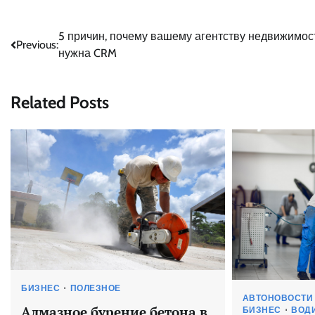
Навигация
5 причин, почему вашему агентству недвижимос
Previous:
нужна CRM
по
записям
Related Posts
БИЗНЕС
ПОЛЕЗНОЕ
АВТОНОВОСТИ
Алмазное бурение бетона в
БИЗНЕС
ВОД