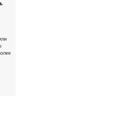
ь
или
о
более
е