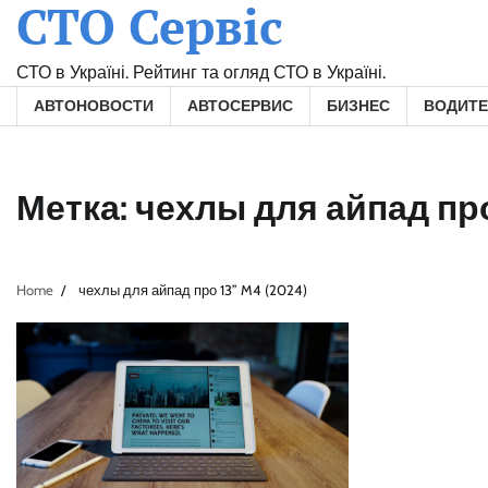
СТО Сервіс
Skip
to
content
СТО в Україні. Рейтинг та огляд СТО в Україні.
АВТОНОВОСТИ
АВТОСЕРВИС
БИЗНЕС
ВОДИТ
Метка:
чехлы для айпад про
Home
чехлы для айпад про 13” M4 (2024)